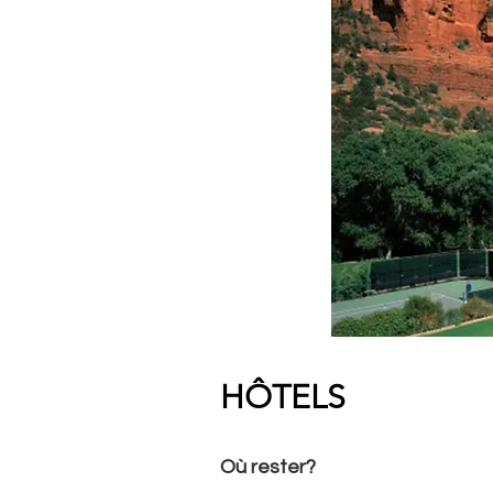
HÔTELS
Où rester?