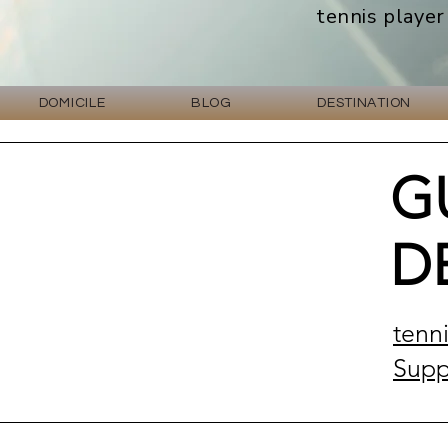
tennis player
DOMICILE
BLOG
DESTINATION
G
D
tenn
Supp