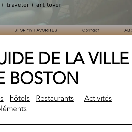
 + traveler + art lover
SHOP MY FAVORITES
Contact
AB
UIDE DE LA VILLE
E BOSTON
is
hôtels
Restaurants
Activités
léments