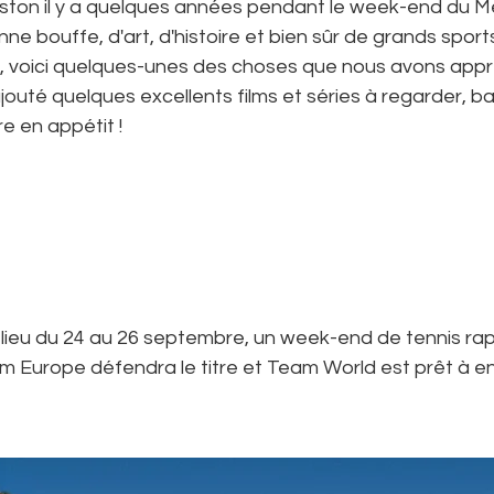
Boston il y a quelques années pendant le week-end du M
nne bouffe, d'art, d'histoire et bien sûr de grands sports
p, voici quelques-unes des choses que nous avons appr
ajouté quelques excellents films et séries à regarder, b
e en appétit !
lieu du 24 au 26 septembre, un week-end de tennis ra
eam Europe défendra le titre et Team World est prêt à e