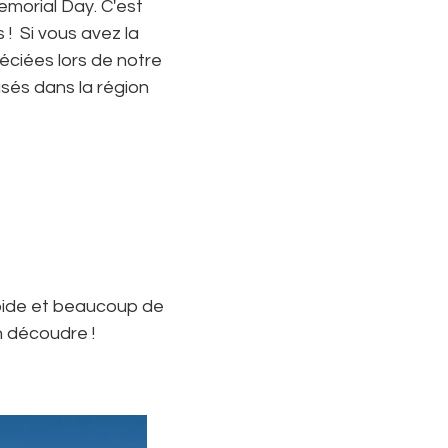
emorial Day. C'est
 ! Si vous avez la
éciées lors de notre
asés dans la région
pide et beaucoup de
n découdre !