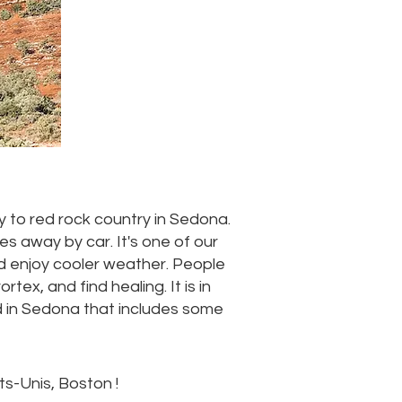
y to red rock country in Sedona.
es away by car. It's one of our
nd enjoy cooler weather. People
tex, and find healing. It is in
d in Sedona that includes some
ts-Unis, Boston !